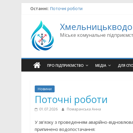
Skip
Останні:
Поточні роботи
to
Аварійно-відновлювальні роботи
content
Поточні роботи
Хмельницькводо
Поточні роботи
Поточні роботи
Міське комунальне підприємс
ПРО ПІДПРИЄМСТВО
МЕДІА
ДЛЯ СП
Новини
Поточні роботи
01.07.2026
Помаранська Анна
У зв’язку з проведенням аварійно-відновлюва
припинено водопостачання: