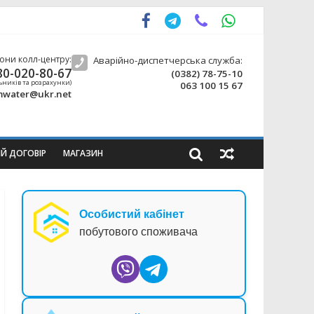
они колл-центру:
Аварійно-диспетчерська служба:
80-020-80-67
(0382) 78-75-10
ьників та розрахунки)
063 100 15 67
water@ukr.net
ИЙ ДОГОВІР
МАГАЗИН
Особистий кабінет
побутового споживача