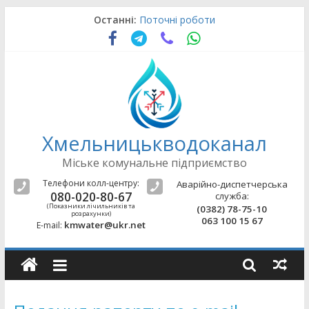
Skip
Останні:
Поточні роботи
to
Поточні роботи
content
Поточні роботи
Поточні роботи
Поточні роботи
Хмельницькводоканал
Міське комунальне підприємство
Телефони колл-центру:
Аварійно-диспетчерська
080-020-80-67
служба:
(Показники лічильників та
(0382) 78-75-10
розрахунки)
063 100 15 67
kmwater@ukr.net
E-mail: