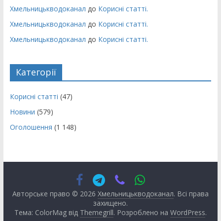
Хмельницькводоканал
до
Корисні статті.
Хмельницькводоканал
до
Корисні статті.
Хмельницькводоканал
до
Корисні статті.
Категорії
Корисні статті
(47)
Новини
(579)
Оголошення
(1 148)
Авторське право © 2026
Хмельницькводоканал
. Всі права
захищено.
Тема: ColorMag від
Themegrill
. Розроблено на
WordPress
.