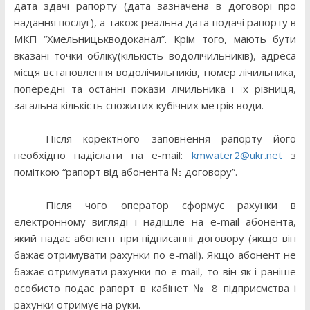
дата здачі рапорту (дата зазначена в договорі про
надання послуг), а також реальна дата подачі рапорту в
МКП “Хмельницькводоканал”. Крім того, мають бути
вказані точки обліку(кількість водолічильників), адреса
місця встановлення водолічильників, номер лічильника,
попередні та останні покази лічильника і їх різниця,
загальна кількість спожитих кубічних метрів води.
Після коректного заповнення рапорту його
необхідно надіслати на
e-mail:
kmwater2@ukr.net
з
поміткою “рапорт від абонента № договору”.
Після чого оператор сформує рахунки в
електронному вигляді і надішле на
e-mail
абонента,
який надає абонент при підписанні договору (якщо він
бажає отримувати рахунки по
e-mail
). Якщо абонент не
бажає отримувати рахунки по
e-mail,
то він як і раніше
особисто подає рапорт в кабінет № 8 підприємства і
рахунки отримує на руки.