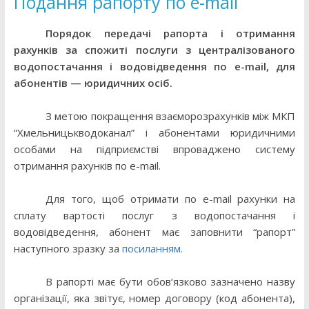
Подання рапорту по e-mail
Порядок передачі рапорта і отримання
рахунків за спожиті послуги з централізованого
водопостачання і водовідведення по
e-mail,
для
абонентів — юридичних осіб.
З метою покращення взаєморозрахунків між МКП
“Хмельницькводоканал” і абонентами юридичними
особами на підприємстві впроваджено систему
отримання рахунків по
e-mail
.
Для того, щоб отримати по
e-mail
рахунки на
сплату вартості послуг з водопостачання і
водовідведення, абонент має заповнити “рапорт”
наступного зразку за
посиланням.
В рапорті має бути обов
‘
язково зазначено назву
організації, яка звітує, номер договору (код абонента),