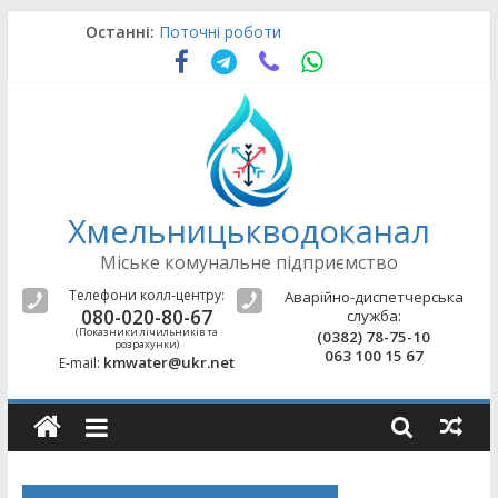
Skip
Останні:
Поточні роботи
to
Поточні роботи
content
Аварійно-відновлювальні роботи
Поточні роботи
Поточні роботи
Хмельницькводоканал
Міське комунальне підприємство
Телефони колл-центру:
Аварійно-диспетчерська
080-020-80-67
служба:
(Показники лічильників та
(0382) 78-75-10
розрахунки)
063 100 15 67
kmwater@ukr.net
E-mail: