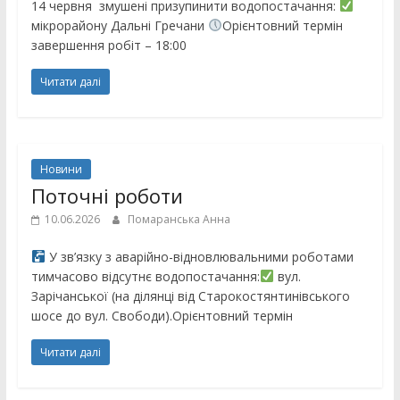
14 червня змушені призупинити водопостачання:
мікрорайону Дальні Гречани
Орієнтовний термін
завершення робіт – 18:00
Читати далі
Новини
Поточні роботи
10.06.2026
Помаранська Анна
У зв’язку з аварійно-відновлювальними роботами
тимчасово відсутнє водопостачання:
вул.
Зарічанської (на ділянці від Старокостянтинівського
шосе до вул. Свободи).Орієнтовний термін
Читати далі