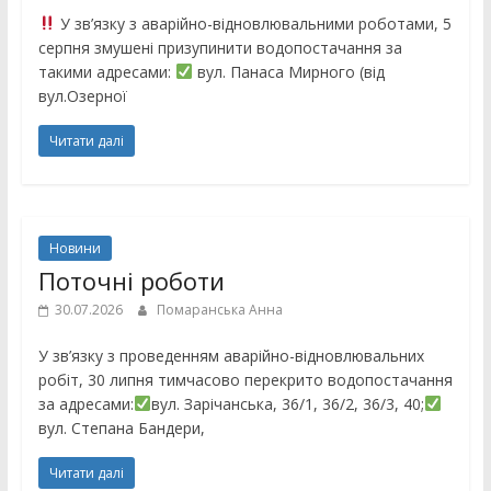
У зв’язку з аварійно-відновлювальними роботами, 5
серпня змушені призупинити водопостачання за
такими адресами:
вул. Панаса Мирного (від
вул.Озерної
Читати далі
Новини
Поточні роботи
30.07.2026
Помаранська Анна
У зв’язку з проведенням аварійно-відновлювальних
робіт, 30 липня тимчасово перекрито водопостачання
за адресами:
вул. Зарічанська, 36/1, 36/2, 36/3, 40;
вул. Степана Бандери,
Читати далі