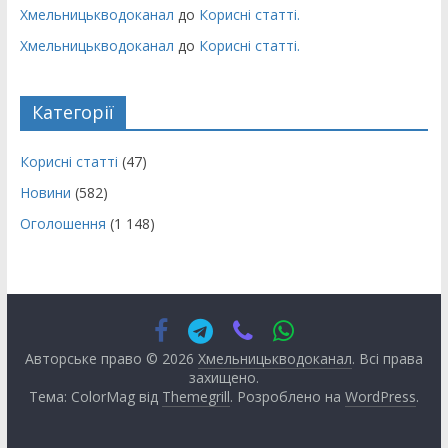
Хмельницькводоканал
до
Корисні статті.
Хмельницькводоканал
до
Корисні статті.
Категорії
Корисні статті
(47)
Новини
(582)
Оголошення
(1 148)
Авторське право © 2026
Хмельницькводоканал
. Всі права
захищено.
Тема: ColorMag від
Themegrill
. Розроблено на
WordPress
.