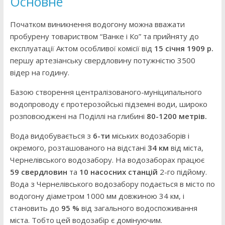
Основне
Початком виникнення водогону можна вважати
пробурену товариством “Ванке і Ко” та прийняту до
експлуатації Актом особливої комісії від
15 січня 1909 р.
першу артезіанську свердловину потужністю 3500
відер на годину.
Базою створення централізованого-муніципального
водопроводу є протерозойські підземні води, широко
розповсюджені на Поділлі на глибині
80-1200 метрів.
Вода видобувається з
6-ти
міських водозаборів і
окремого, розташованого на відстані
34 км
від міста,
Чернелівського водозабору. На водозаборах працює
59 свердловин
та
10 насосних станцій
2-го підйому.
Вода з Чернелівського водозабору подається в місто по
водогону діаметром 1000 мм довжиною 34 км, і
становить до
95 %
від загального водоспоживання
міста. Тобто цей водозабір є домінуючим.