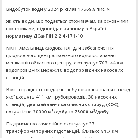
Видобуток води у 2024 р. склав 17569,8 тис. м³
Якість води
, що подається споживачам, за основними
показниками,
відповідає чинному в Україні
нормативу ДСанПіН 2.2.4-171-10
МКП “Хмельницькводоканал” для забезпечення
цілодобового централізованого водопостачання
мешканців обласного центру, експлуатує
703, 44 км
водопровідних мереж,
10 водопровідних насосних
станцій
.
В місті працює господарчо-побутова каналізація в склад
якої входять
411 км
трубопроводів,
30 насосних
станцій
,
два майданчика очисних споруд (КОС)
,
3
3
потужністю
30000 м
/добу
та
75000 м
/добу
.
Підприємство самостійно експлуатує
37
трансформаторних підстанцій
, близько
81,7 км