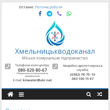
Skip
Останні:
Поточні роботи
to
Оновлення щодо підводу води
content
Поточні роботи
Аварійно-відновлювальні роботи
Поточні роботи
Хмельницькводоканал
Міське комунальне підприємство
Телефони колл-центру:
Аварійно-диспетчерська
080-020-80-67
служба:
(Показники лічильників та
(0382) 78-75-10
розрахунки)
063 100 15 67
kmwater@ukr.net
E-mail: