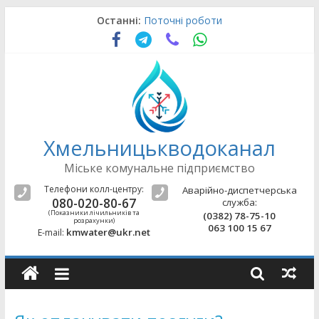
Skip
Останні:
Поточні роботи
to
Поточні роботи
content
Поточні роботи
Поточні роботи
Поточні роботи
Хмельницькводоканал
Міське комунальне підприємство
Телефони колл-центру:
Аварійно-диспетчерська
080-020-80-67
служба:
(Показники лічильників та
(0382) 78-75-10
розрахунки)
063 100 15 67
kmwater@ukr.net
E-mail: