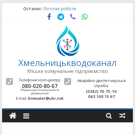
Skip
Останні:
Поточні роботи
to
Поточні роботи
content
Аварійно-відновлювальні роботи
Поточні роботи
Поточні роботи
Хмельницькводоканал
Міське комунальне підприємство
Телефони колл-центру:
Аварійно-диспетчерська
080-020-80-67
служба:
(Показники лічильників та
(0382) 78-75-10
розрахунки)
063 100 15 67
kmwater@ukr.net
E-mail: