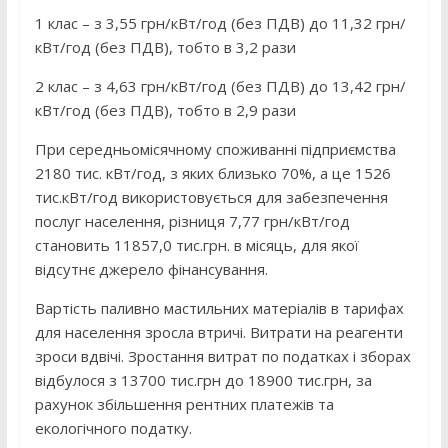
1 клас – з 3,55 грн/кВт/год (без ПДВ) до 11,32 грн/
кВт/год (без ПДВ), тобто в 3,2 рази
2 клас – з 4,63 грн/кВт/год (без ПДВ) до 13,42 грн/
кВт/год (без ПДВ), тобто в 2,9 рази
При середньомісячному споживанні підприємства
2180 тис. кВт/год, з яких близько 70%, а це 1526
тис.кВт/год використовується для забезпечення
послуг населення, різниця 7,77 грн/кВт/год
становить 11857,0 тис.грн. в місяць, для якої
відсутнє джерело фінансування.
Вартість паливно мастильних матеріалів в тарифах
для населення зросла втричі. Витрати на реагенти
зроси вдвічі. Зростання витрат по податках і зборах
відбулося з 13700 тис.грн до 18900 тис.грн, за
рахунок збільшення рентних платежів та
екологічного податку.