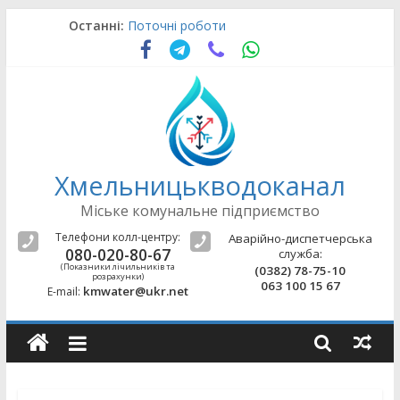
Skip
Останні:
Поточні роботи
to
Поточні роботи
content
Аварійно-відновлювальні роботи
Поточні роботи
Поточні роботи
Хмельницькводоканал
Міське комунальне підприємство
Телефони колл-центру:
Аварійно-диспетчерська
080-020-80-67
служба:
(Показники лічильників та
(0382) 78-75-10
розрахунки)
063 100 15 67
kmwater@ukr.net
E-mail: