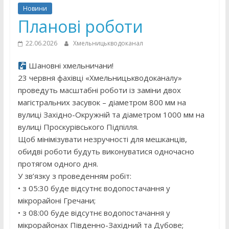
Новини
Планові роботи
22.06.2026
Хмельницькводоканал
Шановні хмельничани!
23 червня фахівці «Хмельницькводоканалу»
проведуть масштабні роботи із заміни двох
магістральних засувок – діаметром 800 мм на
вулиці Західно-Окружній та діаметром 1000 мм на
вулиці Проскурівського Підпілля.
Щоб мінімізувати незручності для мешканців,
обидві роботи будуть виконуватися одночасно
протягом одного дня.
У зв’язку з проведенням робіт:
• з 05:30 буде відсутнє водопостачання у
мікрорайоні Гречани;
• з 08:00 буде відсутнє водопостачання у
мікрорайонах Південно-Західний та Дубове;