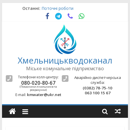
Skip
Останні:
Поточні роботи
to
Аварійно-відновлювальні роботи
content
Поточні роботи
Поточні роботи
Поточні роботи
Хмельницькводоканал
Міське комунальне підприємство
Телефони колл-центру:
Аварійно-диспетчерська
080-020-80-67
служба:
(Показники лічильників та
(0382) 78-75-10
розрахунки)
063 100 15 67
kmwater@ukr.net
E-mail: