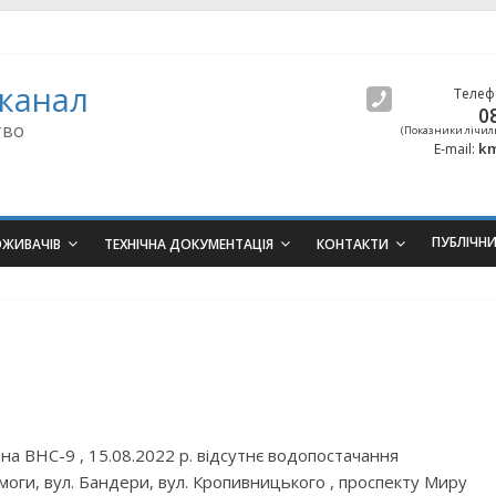
канал
Телеф
0
тво
(Показники лічил
km
E-mail:
ПУБЛІЧН
ОЖИВАЧІВ
ТЕХНІЧНА ДОКУМЕНТАЦІЯ
КОНТАКТИ
 на ВНС-9 , 15.08.2022 р. відсутнє водопостачання
моги, вул. Бандери, вул. Кропивницького , проспекту Миру