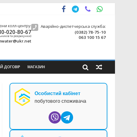
они колл-центру:
Аварійно-диспетчерська служба:
80-020-80-67
(0382) 78-75-10
ьників та розрахунки)
063 100 15 67
water@ukr.net
ИЙ ДОГОВІР
МАГАЗИН
Особистий кабінет
побутового споживача