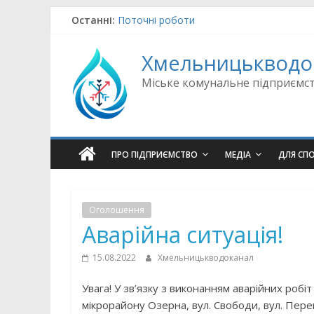
Skip
Останні:
Поточні роботи
to
Оновлення щодо підводу води
content
Поточні роботи
Хмельницькводо
Аварійно-відновлювальні роботи
Поточні роботи
Міське комунальне підприємс
ПРО ПІДПРИЄМСТВО
МЕДІА
ДЛЯ СП
Оголошення
Аварійна ситуація!
15.08.2022
Хмельницькводоканал
Увага! У зв’язку з виконанням аварійних робіт
мікрорайону Озерна, вул. Свободи, вул. Пере