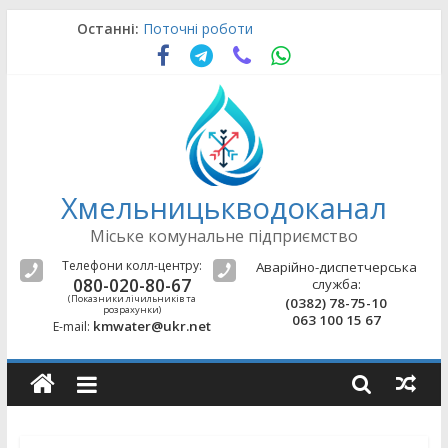
Skip
Останні:
Поточні роботи
to
Аварійно-відновлювальні роботи
content
Поточні роботи
Поточні роботи
Поточні роботи
Хмельницькводоканал
Міське комунальне підприємство
Телефони колл-центру:
Аварійно-диспетчерська
080-020-80-67
служба:
(Показники лічильників та
(0382) 78-75-10
розрахунки)
063 100 15 67
kmwater@ukr.net
E-mail: