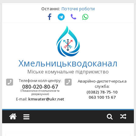
Skip
Останні:
Поточні роботи
to
Поточні роботи
content
Поточні роботи
Поточні роботи
Поточні роботи
Хмельницькводоканал
Міське комунальне підприємство
Телефони колл-центру:
Аварійно-диспетчерська
080-020-80-67
служба:
(Показники лічильників та
(0382) 78-75-10
розрахунки)
063 100 15 67
kmwater@ukr.net
E-mail: