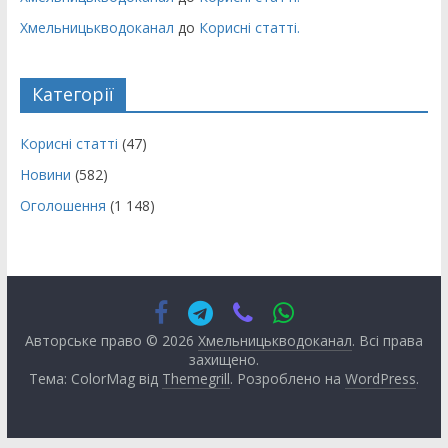
Хмельницькводоканал
до
Корисні статті.
Категорії
Корисні статті
(47)
Новини
(582)
Оголошення
(1 148)
Авторське право © 2026
Хмельницькводоканал
. Всі права
захищено.
Тема: ColorMag від
Themegrill
. Розроблено на
WordPress
.