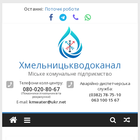
Skip
Останні:
Поточні роботи
to
Оновлення щодо підводу води
content
Поточні роботи
Аварійно-відновлювальні роботи
Поточні роботи
Хмельницькводоканал
Міське комунальне підприємство
Телефони колл-центру:
Аварійно-диспетчерська
080-020-80-67
служба:
(Показники лічильників та
(0382) 78-75-10
розрахунки)
063 100 15 67
kmwater@ukr.net
E-mail: