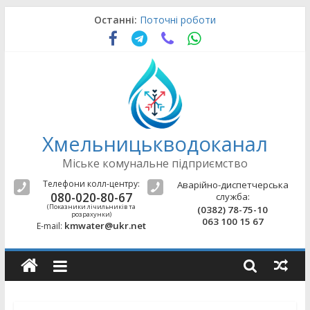
Skip
Останні:
Поточні роботи
to
Поточні роботи
content
Поточні роботи
Поточні роботи
Поточні роботи
Хмельницькводоканал
Міське комунальне підприємство
Телефони колл-центру:
Аварійно-диспетчерська
080-020-80-67
служба:
(Показники лічильників та
(0382) 78-75-10
розрахунки)
063 100 15 67
kmwater@ukr.net
E-mail: