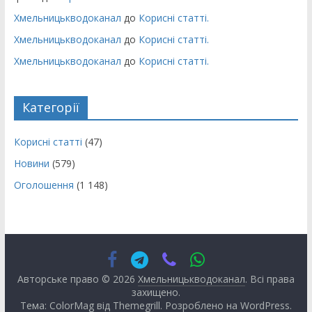
Хмельницькводоканал
до
Корисні статті.
Хмельницькводоканал
до
Корисні статті.
Хмельницькводоканал
до
Корисні статті.
Категорії
Корисні статті
(47)
Новини
(579)
Оголошення
(1 148)
Авторське право © 2026
Хмельницькводоканал
. Всі права
захищено.
Тема: ColorMag від
Themegrill
. Розроблено на
WordPress
.