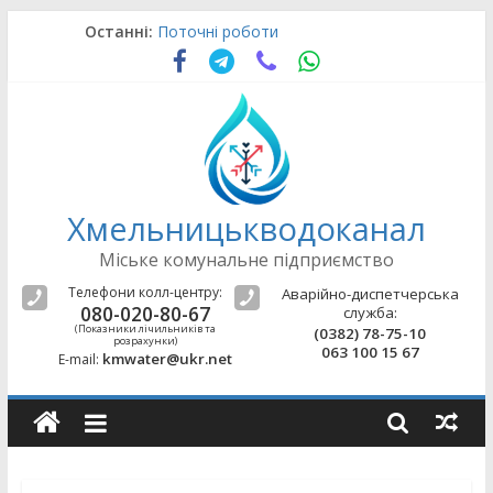
Skip
Останні:
Поточні роботи
to
Оновлення щодо підводу води
content
Поточні роботи
Аварійно-відновлювальні роботи
Поточні роботи
Хмельницькводоканал
Міське комунальне підприємство
Телефони колл-центру:
Аварійно-диспетчерська
080-020-80-67
служба:
(Показники лічильників та
(0382) 78-75-10
розрахунки)
063 100 15 67
kmwater@ukr.net
E-mail: