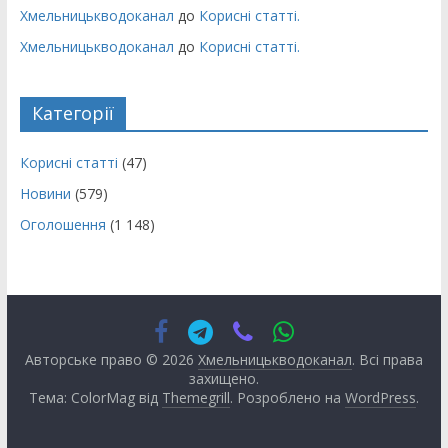
Хмельницькводоканал
до
Корисні статті.
Хмельницькводоканал
до
Корисні статті.
Категорії
Корисні статті
(47)
Новини
(579)
Оголошення
(1 148)
Авторське право © 2026
Хмельницькводоканал
. Всі права
захищено.
Тема: ColorMag від
Themegrill
. Розроблено на
WordPress
.