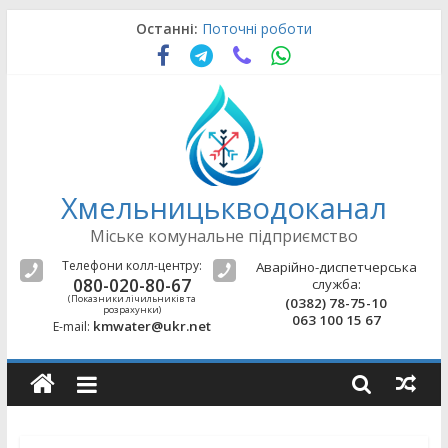
Skip
Останні:
Поточні роботи
to
Поточні роботи
content
Поточні роботи
Поточні роботи
Поточні роботи
Хмельницькводоканал
Міське комунальне підприємство
Телефони колл-центру:
Аварійно-диспетчерська
080-020-80-67
служба:
(Показники лічильників та
(0382) 78-75-10
розрахунки)
063 100 15 67
kmwater@ukr.net
E-mail: