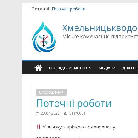
Skip
Останні:
Поточні роботи
to
Поточні роботи
content
Поточні роботи
Хмельницькводо
Поточні роботи
Поточні роботи
Міське комунальне підприємс
ПРО ПІДПРИЄМСТВО
МЕДІА
ДЛЯ СП
Оголошення
Поточні роботи
23.07.2025
user0001
У зв’язку з врізкою водопроводу