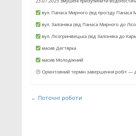
23.07.2025 змушені призупинити водопостач
вул. Панаса Мирного (від проїзду Панаса М
вул. Залізняка (від Панаса Мирного до Лісо
вул. Лісогринівецька (від Залізняка до Кар
масив Дегтярка
масив Молодіжний
Орієнтовний термін завершення робіт — д
←
Поточні роботи