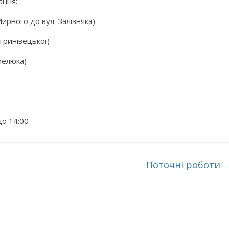
ання:
ирного до вул. Залізняка)
гринівецької)
мелюка)
о 14:00
Поточні роботи