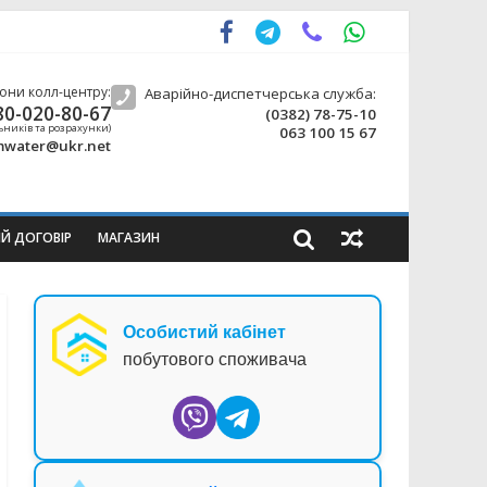
они колл-центру:
Аварійно-диспетчерська служба:
80-020-80-67
(0382) 78-75-10
ьників та розрахунки)
063 100 15 67
water@ukr.net
ИЙ ДОГОВІР
МАГАЗИН
Особистий кабінет
побутового споживача