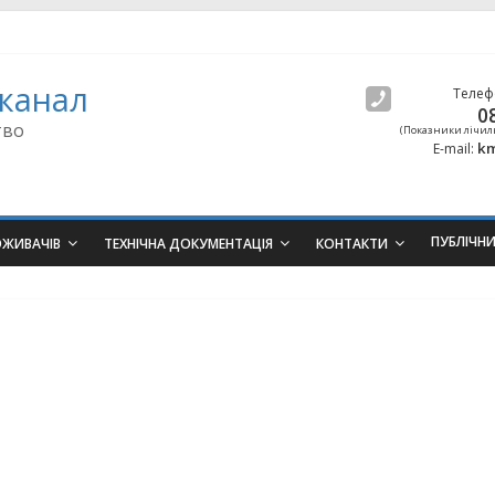
канал
Телеф
0
тво
(Показники лічил
km
E-mail:
ПУБЛІЧН
ОЖИВАЧІВ
ТЕХНІЧНА ДОКУМЕНТАЦІЯ
КОНТАКТИ