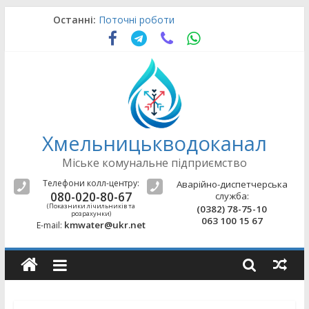
Skip
Останні:
Поточні роботи
to
Аварійно-відновлювальні роботи
content
Поточні роботи
Поточні роботи
Поточні роботи
Хмельницькводоканал
Міське комунальне підприємство
Телефони колл-центру:
Аварійно-диспетчерська
080-020-80-67
служба:
(Показники лічильників та
(0382) 78-75-10
розрахунки)
063 100 15 67
kmwater@ukr.net
E-mail: