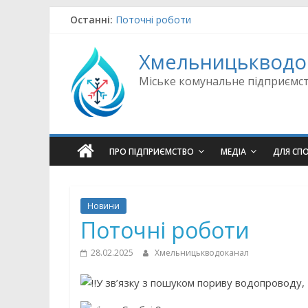
Skip
Останні:
Поточні роботи
to
Поточні роботи
content
Поточні роботи
Хмельницькводо
Поточні роботи
Поточні роботи
Міське комунальне підприємс
ПРО ПІДПРИЄМСТВО
МЕДІА
ДЛЯ СП
Новини
Поточні роботи
28.02.2025
Хмельницькводоканал
У зв’язку з пошуком пориву водопроводу,