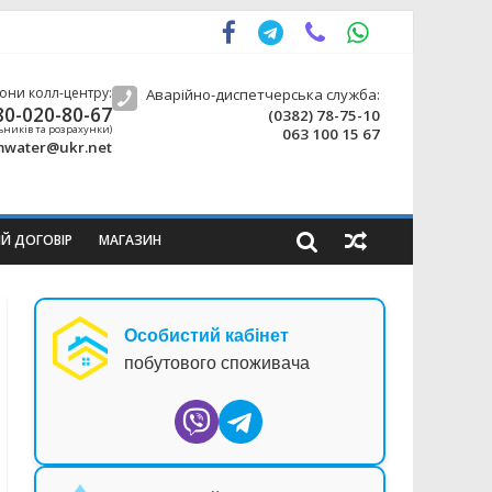
они колл-центру:
Аварійно-диспетчерська служба:
80-020-80-67
(0382) 78-75-10
ьників та розрахунки)
063 100 15 67
water@ukr.net
ИЙ ДОГОВІР
МАГАЗИН
Особистий кабінет
побутового споживача