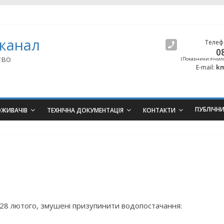
канал
Телеф
0
тво
(Показники лічил
km
E-mail:
ПУБЛІЧН
ОЖИВАЧІВ
ТЕХНІЧНА ДОКУМЕНТАЦІЯ
КОНТАКТИ
 28 лютого, змушені призупинити водопостачання: