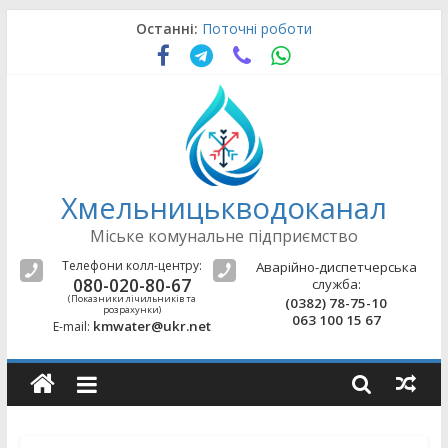
Skip
Останні:
Поточні роботи
to
Поточні роботи
content
Поточні роботи
Поточні роботи
Поточні роботи
Хмельницькводоканал
Міське комунальне підприємство
Телефони колл-центру:
Аварійно-диспетчерська
080-020-80-67
служба:
(Показники лічильників та
(0382) 78-75-10
розрахунки)
063 100 15 67
kmwater@ukr.net
E-mail: