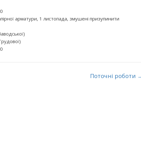
00
запірної арматури, 1 листопада, змушені призупинити
Заводської)
 Трудової)
00
Поточні роботи