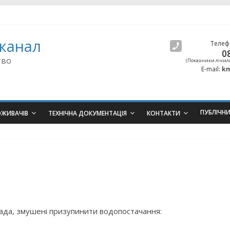
канал
Телеф
0
тво
(Показники лічил
km
E-mail:
ПУБЛІЧН
ОЖИВАЧІВ
ТЕХНІЧНА ДОКУМЕНТАЦІЯ
КОНТАКТИ
пада, змушені призупинити водопостачання: