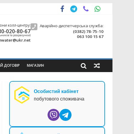
они колл-центру:
Аварійно-диспетчерська служба:
80-020-80-67
(0382) 78-75-10
ьників та розрахунки)
063 100 15 67
water@ukr.net
ИЙ ДОГОВІР
МАГАЗИН
Особистий кабінет
побутового споживача