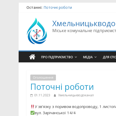
Skip
Останні:
Поточні роботи
to
Поточні роботи
content
Поточні роботи
Хмельницькводо
Поточні роботи
Поточні роботи
Міське комунальне підприємс
ПРО ПІДПРИЄМСТВО
МЕДІА
ДЛЯ СП
Оголошення
Поточні роботи
01.11.2023
Хмельницькводоканал
У зв’язку з поривом водопроводу, 1 листо
вул. Зарічанської 14/4