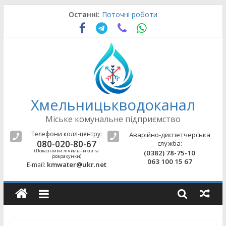
Skip
Останні:
Поточні роботи
to
Поточні роботи
content
Поточні роботи
Поточні роботи
Поточні роботи
Хмельницькводоканал
Міське комунальне підприємство
Телефони колл-центру:
Аварійно-диспетчерська
080-020-80-67
служба:
(Показники лічильників та
(0382) 78-75-10
розрахунки)
063 100 15 67
kmwater@ukr.net
E-mail: