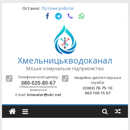
Skip
Останні:
Поточні роботи
to
Поточні роботи
content
Аварійно-відновлювальні роботи
Поточні роботи
Поточні роботи
Хмельницькводоканал
Міське комунальне підприємство
Телефони колл-центру:
Аварійно-диспетчерська
080-020-80-67
служба:
(Показники лічильників та
(0382) 78-75-10
розрахунки)
063 100 15 67
kmwater@ukr.net
E-mail: