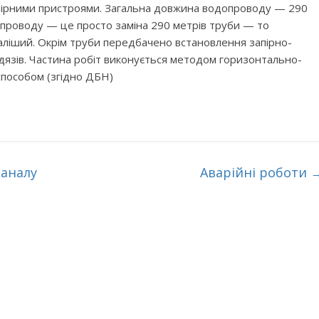
пірними пристроями. Загальна довжина водопроводу — 290
опроводу — це просто заміна 290 метрів труби — то
аліший. Окрім труби передбачено встановлення запірно-
язів. Частина робіт виконується методом горизонтально-
способом (згідно ДБН)
каналу
Аварійні роботи