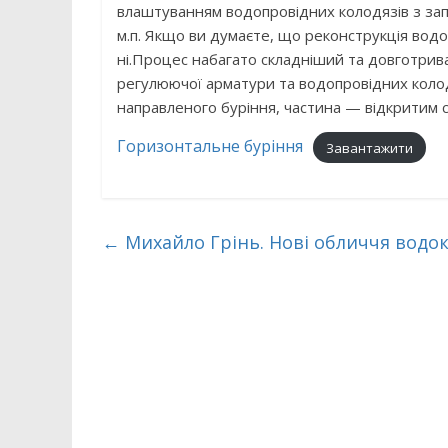
влаштуванням водопровідних колодязів з за
м.п. Якщо ви думаєте, що реконструкція вод
ні.Процес набагато складніший та довготрив
регулюючої арматури та водопровідних колод
направленого буріння, частина — відкритим 
Горизонтальне буріння
Завантажити
←
Михайло Грінь. Нові обличчя водо