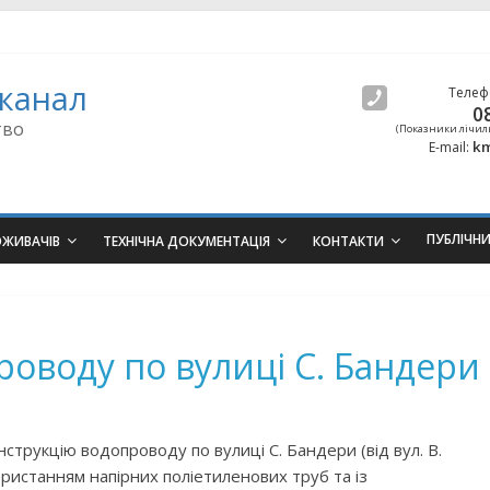
канал
Телеф
0
тво
(Показники лічил
km
E-mail:
ПУБЛІЧН
ОЖИВАЧІВ
ТЕХНІЧНА ДОКУМЕНТАЦІЯ
КОНТАКТИ
роводу по вулиці С. Бандери
струкцію водопроводу по вулиці С. Бандери (від вул. В.
користанням напірних поліетиленових труб та із