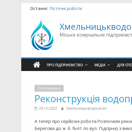
Skip
Останні:
Поточні роботи
to
Поточні роботи
content
Поточні роботи
Хмельницькводо
Поточні роботи
Поточні роботи
Міське комунальне підприємс
ПРО ПІДПРИЄМСТВО
МЕДІА
ДЛЯ СП
Оголошення
Реконструкція водоп
28.10.2022
Хмельницькводоканал
А тепер про серйозні роботи.Розпочали рекон
Берегова до ж. б. №41 по вул. Підгірна) з ви