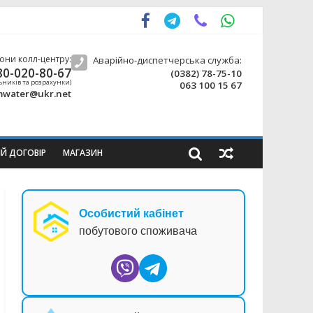
они колл-центру:
Аварійно-диспетчерська служба:
80-020-80-67
(0382) 78-75-10
ьників та розрахунки)
063 100 15 67
water@ukr.net
ИЙ ДОГОВІР
МАГАЗИН
Особистий кабінет
побутового споживача