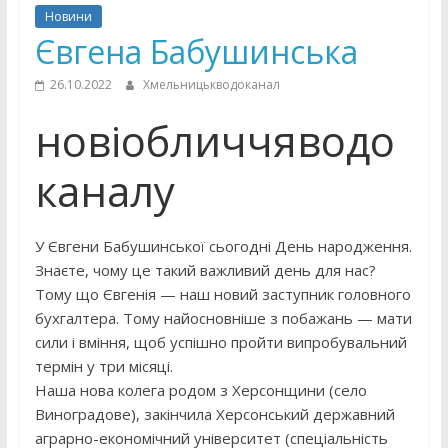
Новини
Євгена Бабушинська
26.10.2022
Хмельницькводоканал
новіобличчяводо
каналу
У Євгени Бабушинської сьогодні День народження.
Знаєте, чому це такий важливий день для нас?
Тому що Євгенія — наш новий заступник головного
бухгалтера. Тому найосновніше з побажань — мати
сили і вміння, щоб успішно пройти випробувальний
термін у три місяці.
Наша нова колега родом з Херсонщини (село
Виноградове), закінчила Херсонський державний
аграрно-економічний університет (спеціальність