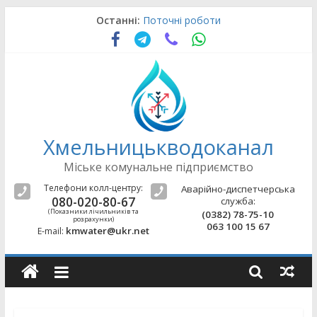
Skip
Останні:
Поточні роботи
to
Поточні роботи
content
Поточні роботи
Поточні роботи
Поточні роботи
Хмельницькводоканал
Міське комунальне підприємство
Телефони колл-центру:
Аварійно-диспетчерська
080-020-80-67
служба:
(Показники лічильників та
(0382) 78-75-10
розрахунки)
063 100 15 67
kmwater@ukr.net
E-mail: