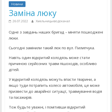
Новини
Заміна люку
26.07.2022
Хмельницькводоканал
Одне з завдань наших бригад – міняти пошкоджені
люки.
Сьогодні замінили такий люк по вул. Пилипчука.
Навіть один відкритий колодязь може стати
причиною серйозних травм пішоходів, особливо
дітей.
У відкритий колодязь можуть впасти тварини, а
якщо туди потрапить колесо автомобіля, це може
призвести до аварійної ситуації, травмування водія
та пасажирів.
Тож будьте уважні, і помітивши відкритий