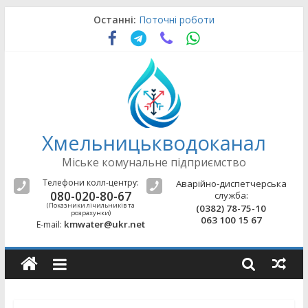
Skip
Останні:
Поточні роботи
to
Поточні роботи
content
Поточні роботи
Поточні роботи
Поточні роботи
Хмельницькводоканал
Міське комунальне підприємство
Телефони колл-центру:
Аварійно-диспетчерська
080-020-80-67
служба:
(Показники лічильників та
(0382) 78-75-10
розрахунки)
063 100 15 67
kmwater@ukr.net
E-mail: