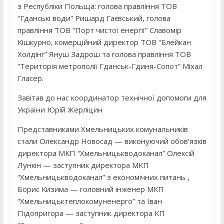
з Республіки Польща: голова правління ТОВ
“Гданські води” Ришард Гаєвський, голова
правління ТОВ “Порт чистої енергії” Славомір
Кішкурно, комерційний директор ТОВ “Блейкан
Холдінг” Януш Задрош та голова правління ТОВ
“Територія метрополії Гданськ-Гдиня-Сопот” Міхал
Гласер.
Завітав до нас координатор технічної допомоги для
України Юрій Жерліцин
Представниками Хмельницьких комунальників
стали Олександр Новосад — виконуючий обов’язків
директора МКП “Хмельницькводоканал” Олексій
Лункін — заступник директора МКП
“Хмельницькводоканал” з економічних питань ,
Борис Кизима — головний інженер МКП
“Хмельницьктеплокомуненерго” та Іван
Підопригора — заступник директора КП