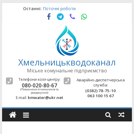
Skip
Останні:
Поточні роботи
to
Поточні роботи
content
Аварійно-відновлювальні роботи
Поточні роботи
Поточні роботи
Хмельницькводоканал
Міське комунальне підприємство
Телефони колл-центру:
Аварійно-диспетчерська
080-020-80-67
служба:
(Показники лічильників та
(0382) 78-75-10
розрахунки)
063 100 15 67
kmwater@ukr.net
E-mail: