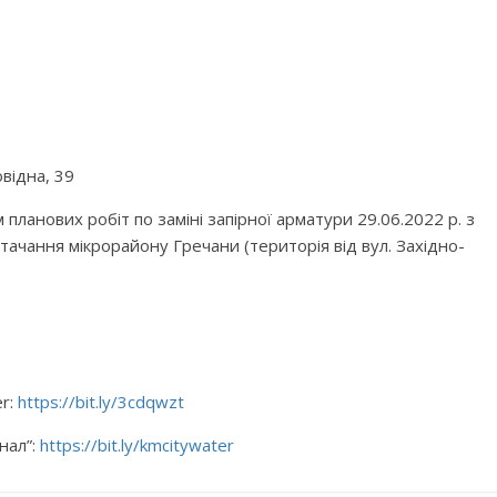
овідна, 39
планових робіт по заміні запірної арматури 29.06.2022 р. з
тачання мікрорайону Гречани (територія від вул. Західно-
er:
https://bit.ly/3cdqwzt
нал”:
https://bit.ly/kmcitywater