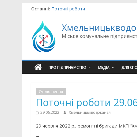
Skip
Останні:
Поточні роботи
to
Оновлення щодо підводу води
content
Поточні роботи
Хмельницькводо
Аварійно-відновлювальні роботи
Поточні роботи
Міське комунальне підприємс
ПРО ПІДПРИЄМСТВО
МЕДІА
ДЛЯ СП
Оголошення
Поточні роботи 29.06
29.06.2022
Хмельницькводоканал
29 червня 2022 р., ремонтні бригади МКП “Х