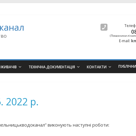
канал
Телеф
0
тво
(Показники лічил
km
E-mail:
ПУБЛІЧН
ОЖИВАЧІВ
ТЕХНІЧНА ДОКУМЕНТАЦІЯ
КОНТАКТИ
. 2022 р.
мельницькводоканал” виконують наступні роботи: