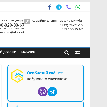
они колл-центру:
Аварійно-диспетчерська служба:
80-020-80-67
(0382) 78-75-10
ьників та розрахунки)
063 100 15 67
water@ukr.net
ИЙ ДОГОВІР
МАГАЗИН
Особистий кабінет
побутового споживача