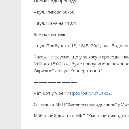
Порив водопроводу:
– вул. Річкова 58-60;
– вул. Північна 113/1.
Заміна вентилю:
– вул. Прибузька, 18, 18/Б, 20/1, вул. Водопр
Також нагадуємо, що у зв’язку з проведенням 
9:00 до 15:00 год. буде призупинено водопос
Окружної до вул. Кооперативна ).
—————————–
Чат-бот у Viber:
https://bit.ly/2XE1k0Z
Спільнота МКП “Хмельницькводоканал” у Vib
Мобільний додаток МКП “Хмельницькводока