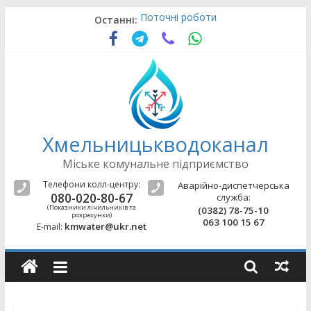
Skip
Поточні роботи
Останні:
to
Поточні роботи
content
Поточні роботи
Поточні роботи
Поточні роботи
Хмельницькводоканал
Міське комунальне підприємство
Телефони колл-центру:
Аварійно-диспетчерська
080-020-80-67
служба:
(Показники лічильників та
(0382) 78-75-10
розрахунки)
063 100 15 67
kmwater@ukr.net
E-mail: