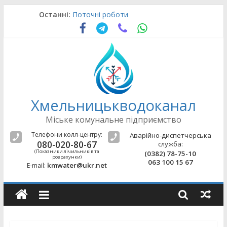
Skip
Останні:
Поточні роботи
to
Аварійно-відновлювальні роботи
content
Поточні роботи
Поточні роботи
Поточні роботи
Хмельницькводоканал
Міське комунальне підприємство
Телефони колл-центру:
Аварійно-диспетчерська
080-020-80-67
служба:
(Показники лічильників та
(0382) 78-75-10
розрахунки)
063 100 15 67
kmwater@ukr.net
E-mail: