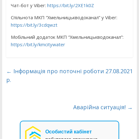
Чат-бот у Viber:
https://bit.ly/2XE1k0Z
Спільнота МКП “Хмельницькводоканал” у Viber:
https://bit.ly/3cdqwzt
Мобільний додаток МКП “Хмельницькводоканал”:
https://bit.ly/kmcitywater
←
Інформація про поточні роботи 27.08.2021
р.
Аварійна ситуація!
→
Особистий кабінет