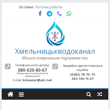
Skip
Останні:
Поточні роботи
to
Оновлення щодо підводу води
content
Поточні роботи
Аварійно-відновлювальні роботи
Поточні роботи
Хмельницькводоканал
Міське комунальне підприємство
Телефони колл-центру:
Аварійно-диспетчерська
080-020-80-67
служба:
(Показники лічильників та
(0382) 78-75-10
розрахунки)
063 100 15 67
kmwater@ukr.net
E-mail: