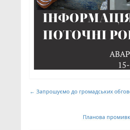
←
Запрошуємо до громадських обго
Планова промивк