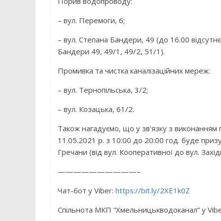
Порив водопроводу:
– вул. Перемоги, 6;
– вул. Степана Бандери, 49 (до 16.00 відсут
Бандери 49, 49/1, 49/2, 51/1).
Промивка та чистка каналізаційних мереж:
– вул. Тернопільська, 3/2;
– вул. Козацька, 61/2.
Також нагадуємо, що у зв’язку з виконанням п
11.05.2021 р. з 10:00 до 20:00 год. буде пр
Гречани (від вул. Кооперативної до вул. Захі
——————————–
Чат-бот у Viber:
https://bit.ly/2XE1k0Z
Спільнота МКП “Хмельницькводоканал” у Vib