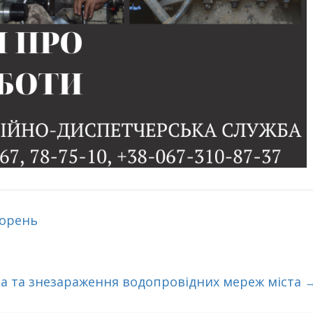
ворень
а та знезараження водопровідних мереж міста