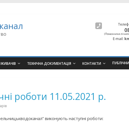
канал
Телеф
0
тво
(Показники лічил
km
E-mail:
ПУБЛІЧН
ОЖИВАЧІВ
ТЕХНІЧНА ДОКУМЕНТАЦІЯ
КОНТАКТИ
ні роботи 11.05.2021 р.
арів
мельницькводоканал” виконують наступні роботи: