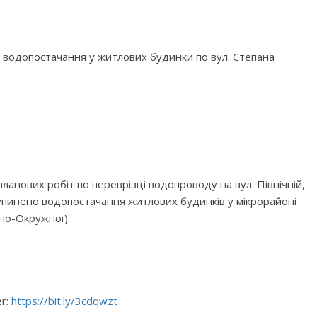
нє водопостачання у житлових будинки по вул. Степана
ланових робіт по переврізці водопроводу на вул. Північній,
изупинено водопостачання житлових будинків у мікрорайоні
дно-Окружної).
er:
https://bit.ly/3cdqwzt