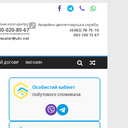
они колл-центру:
Аварійно-диспетчерська служба:
80-020-80-67
(0382) 78-75-10
ьників та розрахунки)
063 100 15 67
water@ukr.net
ИЙ ДОГОВІР
МАГАЗИН
Особистий кабінет
побутового споживача