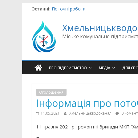
Skip
Останні:
Поточні роботи
to
Аварійно-відновлювальні роботи
content
Поточні роботи
Хмельницькводо
Поточні роботи
Поточні роботи
Міське комунальне підприємс
ПРО ПІДПРИЄМСТВО
МЕДІА
ДЛЯ СП
Оголошення
Інформація про поточ
11.05.2021
Хмельницькводоканал
0 комент
11 травня 2021 р., ремонтні бригади МКП “Х