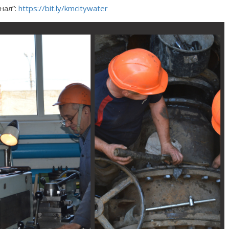
нал”:
https://bit.ly/kmcitywater