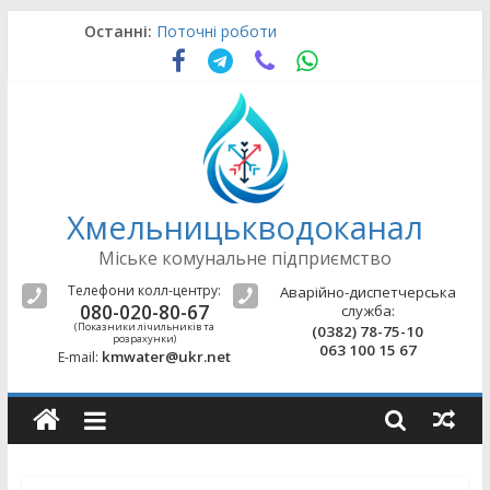
Skip
Останні:
Поточні роботи
to
Оновлення щодо підводу води
content
Поточні роботи
Аварійно-відновлювальні роботи
Поточні роботи
Хмельницькводоканал
Міське комунальне підприємство
Телефони колл-центру:
Аварійно-диспетчерська
080-020-80-67
служба:
(Показники лічильників та
(0382) 78-75-10
розрахунки)
063 100 15 67
kmwater@ukr.net
E-mail: